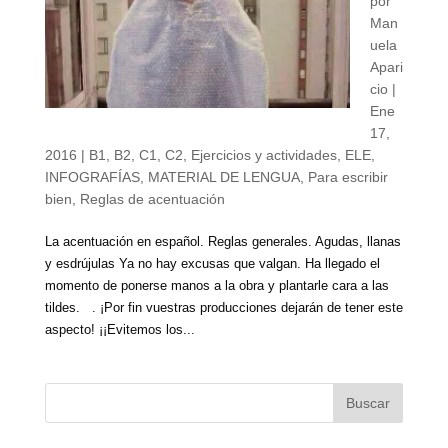
por
Man
uela
Apari
cio
|
Ene
17,
2016
|
B1
,
B2
,
C1
,
C2
,
Ejercicios y actividades
,
ELE
,
INFOGRAFÍAS
,
MATERIAL DE LENGUA
,
Para escribir
bien
,
Reglas de acentuación
La acentuación en español. Reglas generales. Agudas, llanas
y esdrújulas Ya no hay excusas que valgan. Ha llegado el
momento de ponerse manos a la obra y plantarle cara a las
tildes. . ¡Por fin vuestras producciones dejarán de tener este
aspecto! ¡¡Evitemos los...