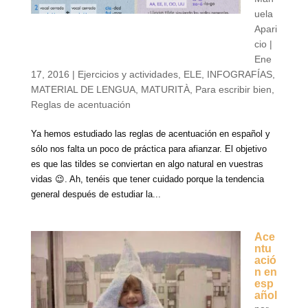
uela
Apari
cio
|
Ene
17, 2016
|
Ejercicios y actividades
,
ELE
,
INFOGRAFÍAS
,
MATERIAL DE LENGUA
,
MATURITÀ
,
Para escribir bien
,
Reglas de acentuación
Ya hemos estudiado las reglas de acentuación en español y
sólo nos falta un poco de práctica para afianzar. El objetivo
es que las tildes se conviertan en algo natural en vuestras
vidas 😉. Ah, tenéis que tener cuidado porque la tendencia
general después de estudiar la...
Ace
ntu
ació
n en
esp
añol