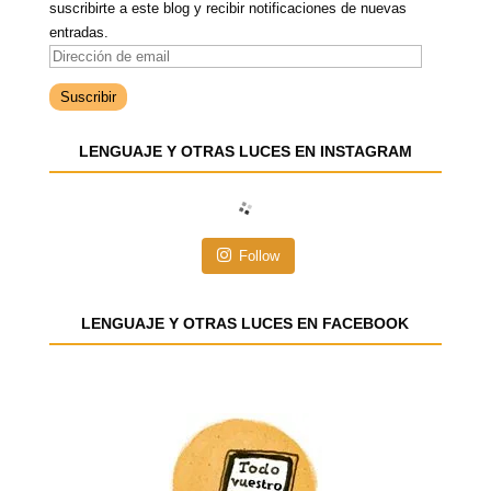
suscribirte a este blog y recibir notificaciones de nuevas
entradas.
D
i
r
e
LENGUAJE Y OTRAS LUCES EN INSTAGRAM
c
c
i
ó
n
Follow
d
e
e
LENGUAJE Y OTRAS LUCES EN FACEBOOK
m
a
i
l