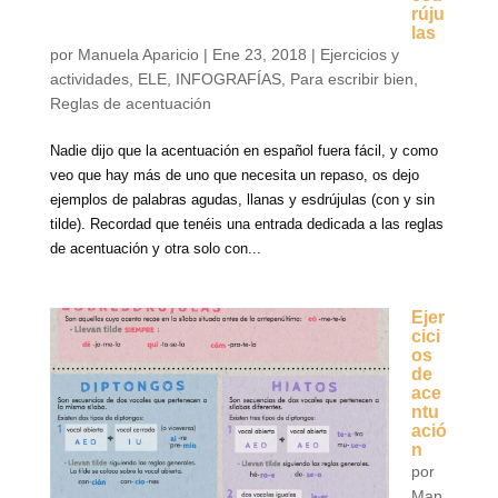
rúju
las
por
Manuela Aparicio
|
Ene 23, 2018
|
Ejercicios y
actividades
,
ELE
,
INFOGRAFÍAS
,
Para escribir bien
,
Reglas de acentuación
Nadie dijo que la acentuación en español fuera fácil, y como
veo que hay más de uno que necesita un repaso, os dejo
ejemplos de palabras agudas, llanas y esdrújulas (con y sin
tilde). Recordad que tenéis una entrada dedicada a las reglas
de acentuación y otra solo con...
Ejer
cici
os
de
ace
ntu
ació
n
por
Man