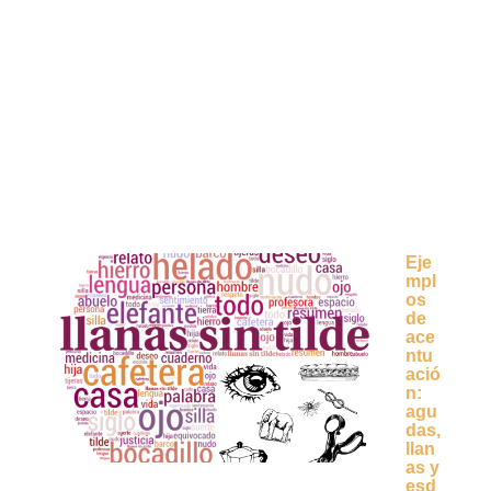
Eje
mpl
os
de
ace
ntu
ació
n:
agu
das,
llan
as y
esd