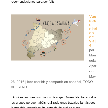
recomendaciones para ser feliz....
Vue
stro
s
diari
os
de
viaj
e
por
Man
uela
Apari
cio
|
May
23, 2016
|
leer escribir y compartir en español
,
TODO
VUESTRO
Aquí están vuestros diarios de viaje. Quiero felicitar a todos
los grupos porque habéis realizado unos trabajos fantásticos
(contenido, organización, exposición oral en clase,