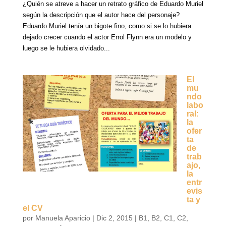
¿Quién se atreve a hacer un retrato gráfico de Eduardo Muriel
según la descripción que el autor hace del personaje?
Eduardo Muriel tenía un bigote fino, como si se lo hubiera
dejado crecer cuando el actor Errol Flynn era un modelo y
luego se le hubiera olvidado...
El
mu
ndo
labo
ral:
la
ofer
ta
de
trab
ajo,
la
entr
evis
ta y
el CV
por
Manuela Aparicio
|
Dic 2, 2015
|
B1
,
B2
,
C1
,
C2
,