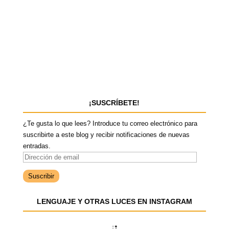
¡SUSCRÍBETE!
¿Te gusta lo que lees? Introduce tu correo electrónico para
suscribirte a este blog y recibir notificaciones de nuevas
entradas.
D
i
r
e
LENGUAJE Y OTRAS LUCES EN INSTAGRAM
c
c
i