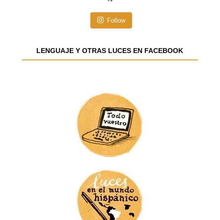
ó
n
Follow
d
e
e
LENGUAJE Y OTRAS LUCES EN FACEBOOK
m
a
i
l