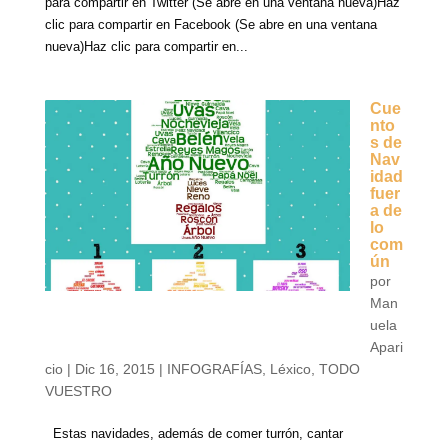
para compartir en Twitter (Se abre en una ventana nueva)Haz
clic para compartir en Facebook (Se abre en una ventana
nueva)Haz clic para compartir en...
Cue
nto
s de
Nav
idad
fuer
a de
lo
com
ún
por
Man
uela
Apari
cio
|
Dic 16, 2015
|
INFOGRAFÍAS
,
Léxico
,
TODO
VUESTRO
Estas navidades, además de comer turrón, cantar