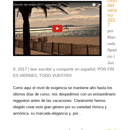
ción
del
vera
no
201
7
por
Man
uela
Apari
cio
|
Jun
9, 2017
|
leer escribir y compartir en español
,
POR FIN
ES VIERNES
,
TODO VUESTRO
Como aquí el nivel de exigencia se mantiene alto hasta los
últimos días de curso, nos despedimos con un extraordinario
reggeaton antes de las vacaciones. Claramente hemos
elegido crear este gran género por su variedad rítmica y
armónica, su marcada elegancia y, por...