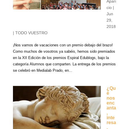
Apari
cio
|
Jun
29,
2018
|
TODO VUESTRO
¡Nos vamos de vacaciones con un premio debajo del brazo!
Como muchos de vosotros ya sabéis, hemos sido premiados
en la XII Edición de los premios Espiral Edublogs, bajo la
categoría Alumnos que comparten. La entrega de los premios
se celebró en Medialab Prado, en...
¿Qu
é
nos
enc
anta
,
inte
resa
,