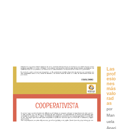
Las
prof
esio
nes
más
valo
rad
as
por
Man
uela
Apari