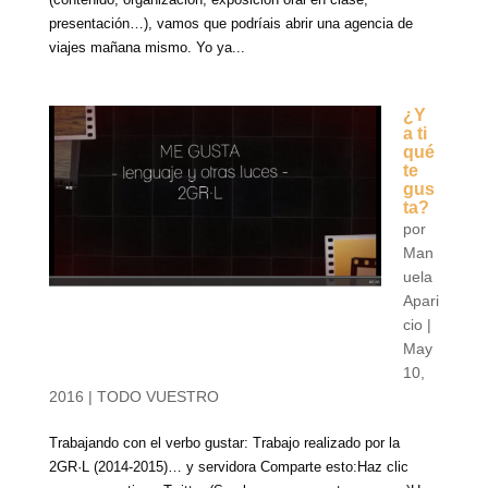
presentación…), vamos que podríais abrir una agencia de
viajes mañana mismo. Yo ya...
¿Y
a ti
qué
te
gus
ta?
por
Man
uela
Apari
cio
|
May
10,
2016
|
TODO VUESTRO
Trabajando con el verbo gustar: Trabajo realizado por la
2GR·L (2014-2015)… y servidora Comparte esto:Haz clic