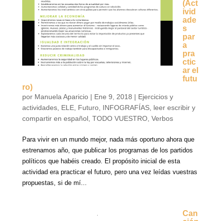
(Act
ivid
ade
s
par
a
pra
ctic
ar el
futu
ro)
por
Manuela Aparicio
|
Ene 9, 2018
|
Ejercicios y
actividades
,
ELE
,
Futuro
,
INFOGRAFÍAS
,
leer escribir y
compartir en español
,
TODO VUESTRO
,
Verbos
Para vivir en un mundo mejor, nada más oportuno ahora que
estrenamos año, que publicar los programas de los partidos
políticos que habéis creado. El propósito inicial de esta
actividad era practicar el futuro, pero una vez leídas vuestras
propuestas, si de mí...
Can