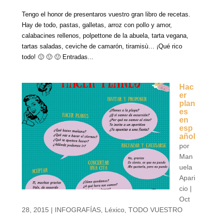
Tengo el honor de presentaros vuestro gran libro de recetas.
Hay de todo, pastas, galletas, arroz con pollo y amor,
calabacines rellenos, polpettone de la abuela, tarta vegana,
tartas saladas, ceviche de camarón, tiramisù… ¡Qué rico
todo! 🙂 🙂 🙂 Entradas...
Hac
er
plan
es
en
esp
añol
por
Man
uela
Apari
cio
|
Oct
28, 2015
|
INFOGRAFÍAS
,
Léxico
,
TODO VUESTRO