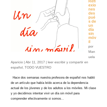
Refl
exio
nes
des
pué
s de
un
día
sin
móv
il
por
Man
uela
Aparicio
|
Abr 11, 2017
|
leer escribir y compartir en
español
,
TODO VUESTRO
Hace dos semanas nuestra profesora de español nos habló
de un artículo que había leído acerca de la dependencia
actual de los jóvenes y de los adultos a los móviles. Mi clase
y yo decidimos intentar vivir un día sin móvil para
comprender efectivamente si somos...