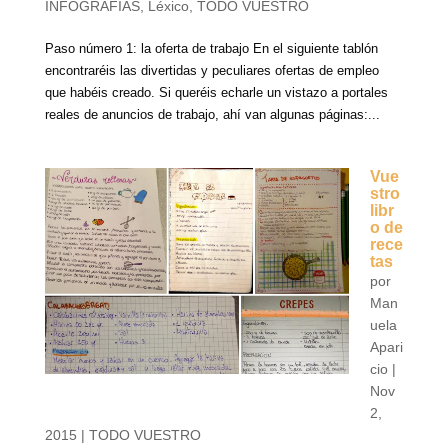
INFOGRAFÍAS
,
Léxico
,
TODO VUESTRO
Paso número 1: la oferta de trabajo En el siguiente tablón
encontraréis las divertidas y peculiares ofertas de empleo
que habéis creado. Si queréis echarle un vistazo a portales
reales de anuncios de trabajo, ahí van algunas páginas:...
Vue
stro
libr
o de
rece
tas
por
Man
uela
Apari
cio
|
Nov
2,
2015
|
TODO VUESTRO