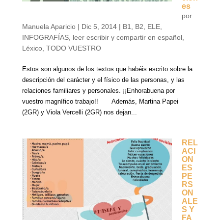
es
por
Manuela Aparicio
|
Dic 5, 2014
|
B1
,
B2
,
ELE
,
INFOGRAFÍAS
,
leer escribir y compartir en español
,
Léxico
,
TODO VUESTRO
Estos son algunos de los textos que habéis escrito sobre la
descripción del carácter y el físico de las personas, y las
relaciones familiares y personales. ¡¡Enhorabuena por
vuestro magnífico trabajo!! Además, Martina Papei
(2GR) y Viola Vercelli (2GR) nos dejan...
REL
ACI
ON
ES
PE
RS
ON
ALE
S Y
FA