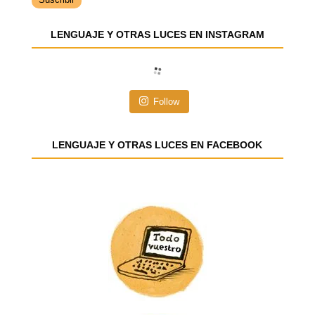
r
e
LENGUAJE Y OTRAS LUCES EN INSTAGRAM
c
c
i
ó
n
Follow
d
e
e
LENGUAJE Y OTRAS LUCES EN FACEBOOK
m
a
i
l