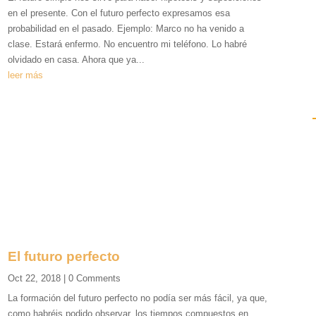
en el presente. Con el futuro perfecto expresamos esa
probabilidad en el pasado. Ejemplo: Marco no ha venido a
clase. Estará enfermo. No encuentro mi teléfono. Lo habré
olvidado en casa. Ahora que ya...
leer más
i
l
El futuro perfecto
Oct 22, 2018
| 0 Comments
La formación del futuro perfecto no podía ser más fácil, ya que,
como habréis podido observar, los tiempos compuestos en