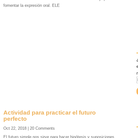
fomentar la expresión oral. ELE
i
r
Actividad para practicar el futuro
perfecto
i
Oct 22, 2018
| 20 Comments
El futuro simple nos sirve para hacer hipótesis y suposiciones