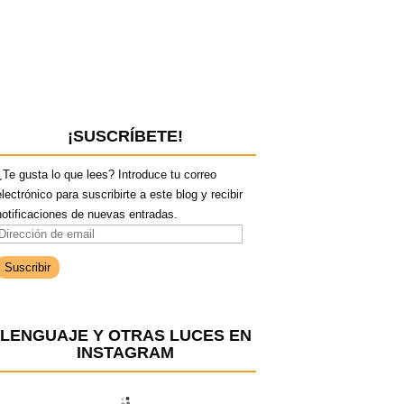
¡SUSCRÍBETE!
¿Te gusta lo que lees? Introduce tu correo
electrónico para suscribirte a este blog y recibir
notificaciones de nuevas entradas.
D
e
c
LENGUAJE Y OTRAS LUCES EN
c
INSTAGRAM
ó
n