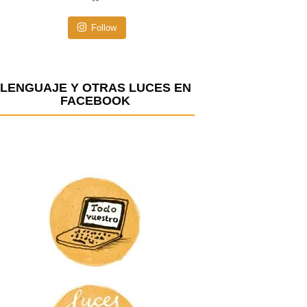
d
e
Follow
e
m
a
LENGUAJE Y OTRAS LUCES EN
FACEBOOK