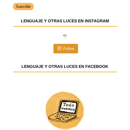
i
r
e
LENGUAJE Y OTRAS LUCES EN INSTAGRAM
c
c
i
ó
n
Follow
d
e
e
LENGUAJE Y OTRAS LUCES EN FACEBOOK
m
a
i
l