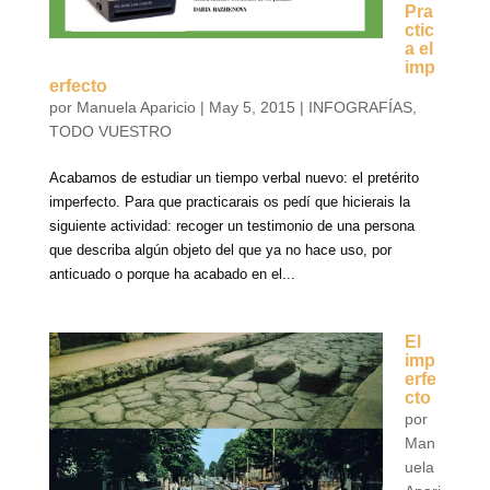
Pra
ctic
a el
imp
erfecto
por
Manuela Aparicio
|
May 5, 2015
|
INFOGRAFÍAS
,
TODO VUESTRO
Acabamos de estudiar un tiempo verbal nuevo: el pretérito
imperfecto. Para que practicarais os pedí que hicierais la
siguiente actividad: recoger un testimonio de una persona
que describa algún objeto del que ya no hace uso, por
anticuado o porque ha acabado en el...
El
imp
erfe
cto
por
Man
uela