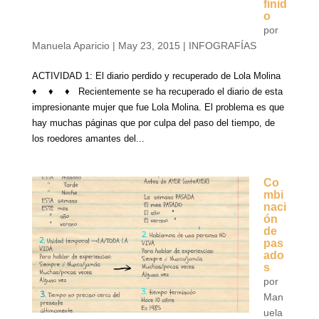
finid
o
por
Manuela Aparicio
|
May 23, 2015
|
INFOGRAFÍAS
ACTIVIDAD 1: El diario perdido y recuperado de Lola Molina
♦ ♦ ♦ Recientemente se ha recuperado el diario de esta
impresionante mujer que fue Lola Molina. El problema es que
hay muchas páginas que por culpa del paso del tiempo, de
los roedores amantes del...
Co
mbi
naci
ón
de
pas
ado
s
por
Man
uela