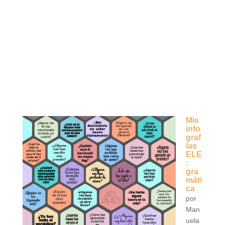
Mis
info
graf
ías
ELE
:
gra
máti
ca
por
Man
uela