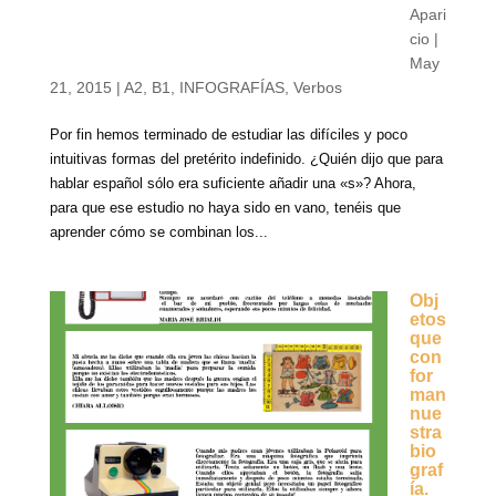
Apari
cio
|
May
21, 2015
|
A2
,
B1
,
INFOGRAFÍAS
,
Verbos
Por fin hemos terminado de estudiar las difíciles y poco
intuitivas formas del pretérito indefinido. ¿Quién dijo que para
hablar español sólo era suficiente añadir una «s»? Ahora,
para que ese estudio no haya sido en vano, tenéis que
aprender cómo se combinan los...
Obj
etos
que
con
for
man
nue
stra
bio
graf
ía.