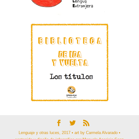
Lenguaje y otras luces, 2017 • art by Carmela Alvarado •