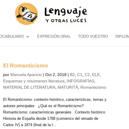
OCABULARIO
EXPRESIÓN ORAL
TODO VUESTRO
DIPLO
El Romanticismo
por
Manuela Aparicio
|
Oct 2, 2018
|
B2
,
C1
,
C2
,
ELE
,
Esquemas y resúmenes literatura
,
INFOGRAFÍAS
,
MATERIAL DE LITERATURA
,
MATURITÀ
,
Romanticismo
El Romanticismo: contexto histórico, características, temas y
autores principales ¿Qué es el Romanticismo?
Romanticismo: características generales Contexto histórico
Historia de España desde 1788 (comienzo del reinado de
Carlos IV) a 1874 (final de la I...