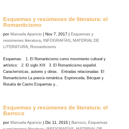
Esquemas y resúmenes de literatura: el
Romanticismo
por
Manuela Aparicio
|
Nov 7, 2017
|
Esquemas y
resúmenes literatura
,
INFOGRAFÍAS
,
MATERIAL DE
LITERATURA
,
Romanticismo
Esquemas: 1. El Romanticismo como movimiento cultural y
artístico: 2. El siglo XIX 3. El Romanticismo español.
Características, autores y obras. Entradas relacionadas: El
Romanticismo La poesía romántica: Espronceda, Bécquer y
Rosalía de Castro Esquemas y...
Esquemas y resúmenes de literatura: el
Barroco
por
Manuela Aparicio
|
Dic 11, 2015
|
Barroco
,
Esquemas
y resúmenes literatura
,
INFOGRAFÍAS
,
MATERIAL DE