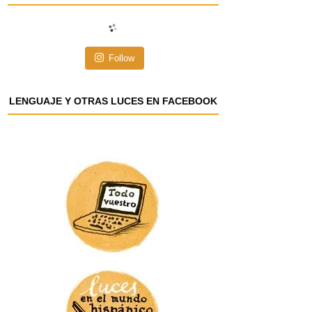
i
ó
n
Follow
d
e
e
LENGUAJE Y OTRAS LUCES EN FACEBOOK
m
a
i
l