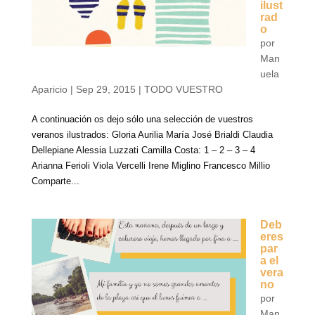
ilust
rad
o
por
Man
uela
Aparicio
|
Sep 29, 2015
|
TODO VUESTRO
A continuación os dejo sólo una selección de vuestros
veranos ilustrados: Gloria Aurilia María José Brialdi Claudia
Dellepiane Alessia Luzzati Camilla Costa: 1 – 2 – 3 – 4
Arianna Ferioli Viola Vercelli Irene Miglino Francesco Millio
Comparte...
Deb
eres
par
a el
vera
no
por
Man