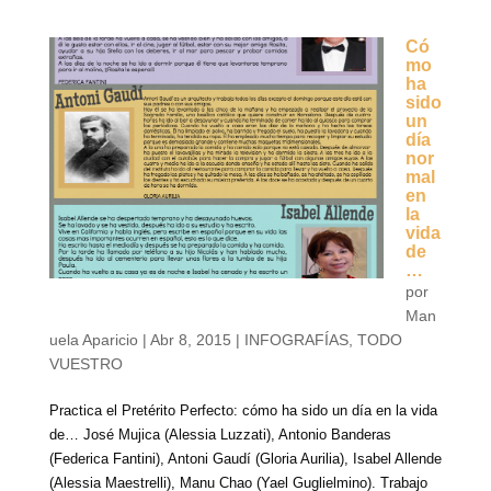
Có
mo
ha
sido
un
día
nor
mal
en
la
vida
de
…
por
Man
uela Aparicio
|
Abr 8, 2015
|
INFOGRAFÍAS
,
TODO
VUESTRO
Practica el Pretérito Perfecto: cómo ha sido un día en la vida
de… José Mujica (Alessia Luzzati), Antonio Banderas
(Federica Fantini), Antoni Gaudí (Gloria Aurilia), Isabel Allende
(Alessia Maestrelli), Manu Chao (Yael Guglielmino). Trabajo