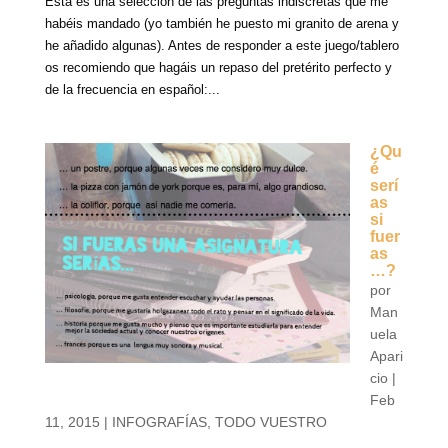
Esta es una selección de las preguntas indiscretas que me
habéis mandado (yo también he puesto mi granito de arena y
he añadido algunas). Antes de responder a este juego/tablero
os recomiendo que hagáis un repaso del pretérito perfecto y
de la frecuencia en español:...
¿Qu
é
serí
as
si
fuer
as
…?
por
Man
uela
Apari
cio
|
Feb
11, 2015
|
INFOGRAFÍAS
,
TODO VUESTRO