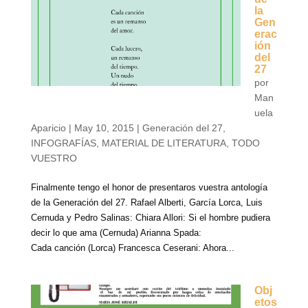
la
Gen
erac
ión
del
27
por
Man
uela
Aparicio
|
May 10, 2015
|
Generación del 27
,
INFOGRAFÍAS
,
MATERIAL DE LITERATURA
,
TODO
VUESTRO
Finalmente tengo el honor de presentaros vuestra antología
de la Generación del 27. Rafael Alberti, García Lorca, Luis
Cernuda y Pedro Salinas: Chiara Allori: Si el hombre pudiera
decir lo que ama (Cernuda) Arianna Spada:
Cada canción (Lorca) Francesca Ceserani: Ahora...
Obj
etos