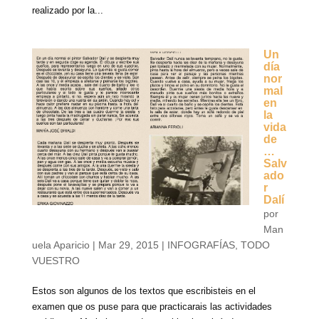
realizado por la...
Un
día
nor
mal
en
la
vida
de
…
Salv
ado
r
Dalí
por
Man
uela Aparicio
|
Mar 29, 2015
|
INFOGRAFÍAS
,
TODO
VUESTRO
Estos son algunos de los textos que escribisteis en el
examen que os puse para que practicarais las actividades