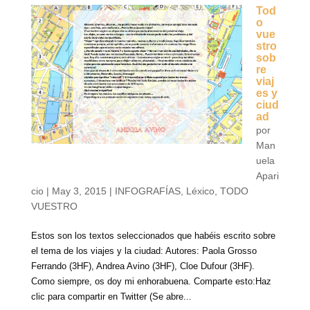
Tod
o
vue
stro
sob
re
viaj
es y
ciud
ad
por
Man
uela
Apari
cio
|
May 3, 2015
|
INFOGRAFÍAS
,
Léxico
,
TODO
VUESTRO
Estos son los textos seleccionados que habéis escrito sobre
el tema de los viajes y la ciudad: Autores: Paola Grosso
Ferrando (3HF), Andrea Avino (3HF), Cloe Dufour (3HF).
Como siempre, os doy mi enhorabuena. Comparte esto:Haz
clic para compartir en Twitter (Se abre...