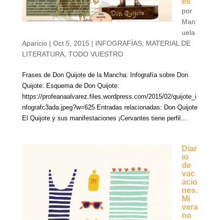
es
por
Man
uela
Aparicio
|
Oct 5, 2015
|
INFOGRAFÍAS
,
MATERIAL DE
LITERATURA
,
TODO VUESTRO
Frases de Don Quijote de la Mancha: Infografía sobre Don
Quijote: Esquema de Don Quijote:
https://profeanaalvarez.files.wordpress.com/2015/02/quijote_i
nfografc3ada.jpeg?w=625 Entradas relacionadas: Don Quijote
El Quijote y sus manifestaciones ¡Cervantes tiene perfil...
Diar
io
de
vac
acio
nes.
Mi
vera
no