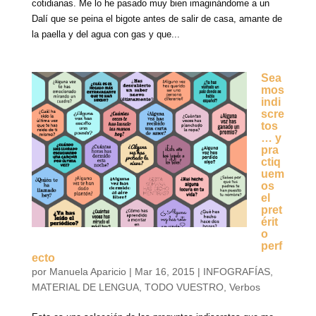
cotidianas. Me lo he pasado muy bien imaginándome a un
Dalí que se peina el bigote antes de salir de casa, amante de
la paella y del agua con gas y que...
Sea
mos
indi
scre
tos
… y
pra
ctiq
uem
os
el
pret
érit
o
perf
ecto
por
Manuela Aparicio
|
Mar 16, 2015
|
INFOGRAFÍAS
,
MATERIAL DE LENGUA
,
TODO VUESTRO
,
Verbos