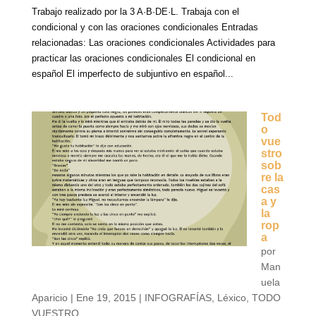
Trabajo realizado por la 3 A·B·DE·L. Trabaja con el
condicional y con las oraciones condicionales Entradas
relacionadas: Las oraciones condicionales Actividades para
practicar las oraciones condicionales El condicional en
español El imperfecto de subjuntivo en español...
Tod
o
vue
stro
sob
re la
cas
a y
la
rop
a
por
Man
uela
Aparicio
|
Ene 19, 2015
|
INFOGRAFÍAS
,
Léxico
,
TODO
VUESTRO