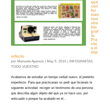
que
con
for
man
nue
stra
bio
graf
ía.
Pra
ctic
a el
imp
erfecto
por
Manuela Aparicio
|
May 5, 2015
|
INFOGRAFÍAS
,
TODO VUESTRO
Acabamos de estudiar un tiempo verbal nuevo: el pretérito
imperfecto. Para que practicarais os pedí que hicierais la
siguiente actividad: recoger un testimonio de una persona
que describa algún objeto del que ya no hace uso, por
anticuado o porque ha acabado en el...