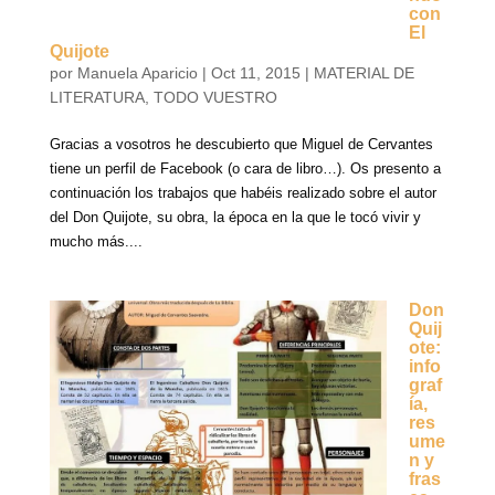
con
El
Quijote
por
Manuela Aparicio
|
Oct 11, 2015
|
MATERIAL DE
LITERATURA
,
TODO VUESTRO
Gracias a vosotros he descubierto que Miguel de Cervantes
tiene un perfil de Facebook (o cara de libro…). Os presento a
continuación los trabajos que habéis realizado sobre el autor
del Don Quijote, su obra, la época en la que le tocó vivir y
mucho más....
Don
Quij
ote:
info
graf
ía,
res
ume
n y
fras