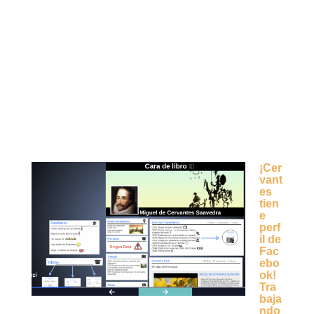
¡Cer
vant
es
tien
e
perf
il de
Fac
ebo
ok!
Tra
baja
ndo