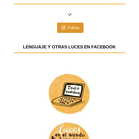
c
i
ó
n
Follow
d
e
e
LENGUAJE Y OTRAS LUCES EN FACEBOOK
m
a
i
l