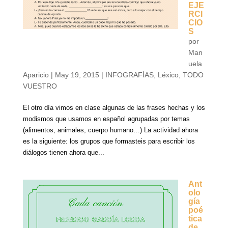
EJE
RCI
CIO
S
por
Man
uela
Aparicio
|
May 19, 2015
|
INFOGRAFÍAS
,
Léxico
,
TODO
VUESTRO
El otro día vimos en clase algunas de las frases hechas y los
modismos que usamos en español agrupadas por temas
(alimentos, animales, cuerpo humano…) La actividad ahora
es la siguiente: los grupos que formasteis para escribir los
diálogos tienen ahora que...
Ant
olo
gía
poé
tica
de