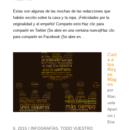
Estas son algunas de las muchas de las redacciones que
habéis escrito sobre la casa y la ropa. ¡Felicidades por la
originalidad y el empeño! Comparte esto:Haz clic para
compartir en Twitter (Se abre en una ventana nueva)Haz clic
para compartir en Facebook (Se abre en...
Cart
a a
los
Rey
es
Mag
os
por
Man
uela
Apari
cio
|
Ene
6, 2015
|
INFOGRAFÍAS
,
TODO VUESTRO