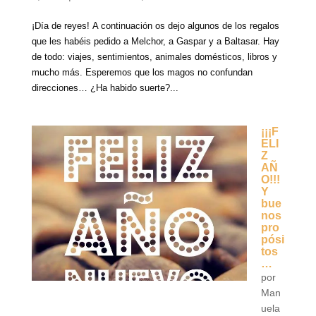
¡Día de reyes! A continuación os dejo algunos de los regalos
que les habéis pedido a Melchor, a Gaspar y a Baltasar. Hay
de todo: viajes, sentimientos, animales domésticos, libros y
mucho más. Esperemos que los magos no confundan
direcciones… ¿Ha habido suerte?...
¡¡¡F
ELI
Z
AÑ
O!!!
Y
bue
nos
pro
pósi
tos
…
por
Man
uela