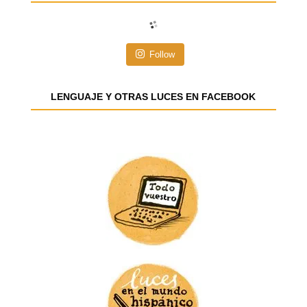
c
i
ó
n
Follow
d
e
e
LENGUAJE Y OTRAS LUCES EN FACEBOOK
m
a
i
l