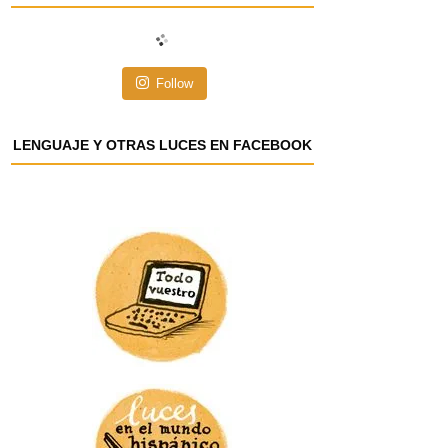
i
ó
n
Follow
d
e
e
LENGUAJE Y OTRAS LUCES EN FACEBOOK
m
a
i
l