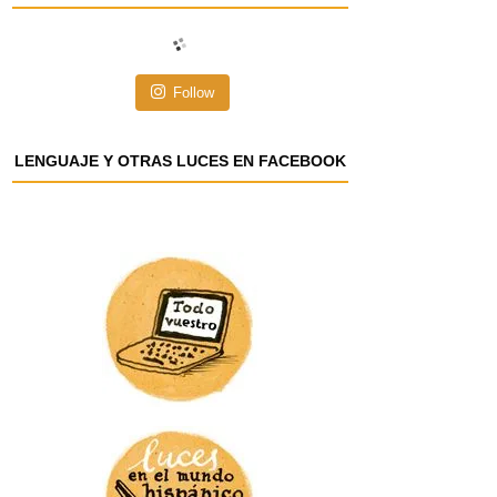
i
ó
n
Follow
d
e
e
LENGUAJE Y OTRAS LUCES EN FACEBOOK
m
a
i
l