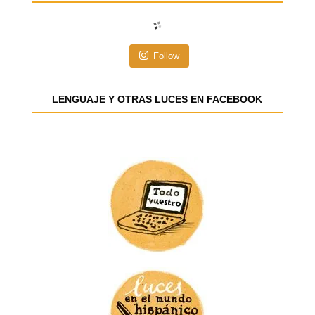
c
i
ó
n
Follow
d
e
e
LENGUAJE Y OTRAS LUCES EN FACEBOOK
m
a
i
l