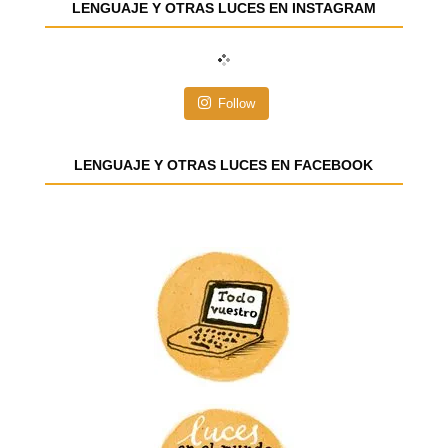
LENGUAJE Y OTRAS LUCES EN INSTAGRAM
c
c
i
ó
n
Follow
d
e
e
LENGUAJE Y OTRAS LUCES EN FACEBOOK
m
a
i
l