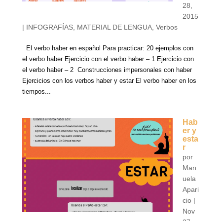
28,
2015
|
INFOGRAFÍAS
,
MATERIAL DE LENGUA
,
Verbos
El verbo haber en español Para practicar: 20 ejemplos con
el verbo haber Ejercicio con el verbo haber – 1 Ejercicio con
el verbo haber – 2 Construcciones impersonales con haber
Ejercicios con los verbos haber y estar El verbo haber en los
tiempos...
Hab
er y
esta
r
por
Man
uela
Apari
cio
|
Nov