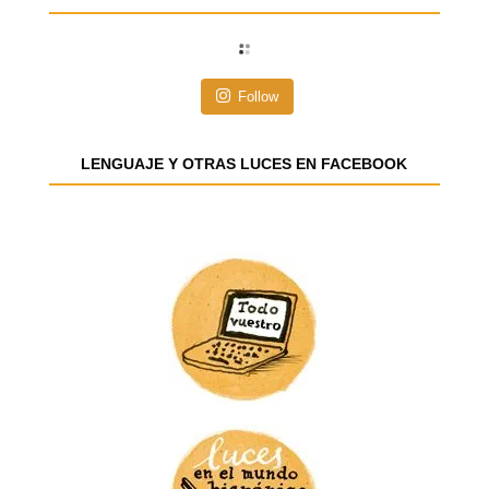
c
i
ó
n
Follow
d
e
e
LENGUAJE Y OTRAS LUCES EN FACEBOOK
m
a
i
l