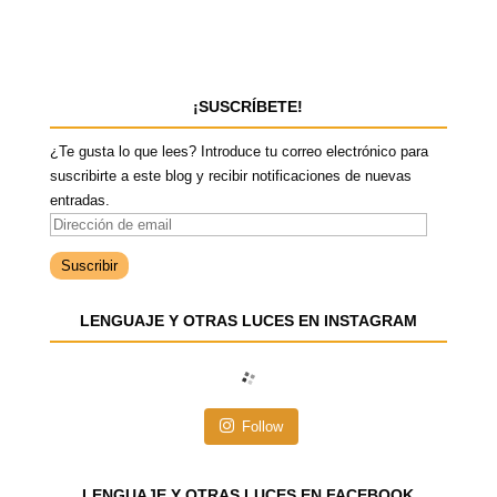
¡SUSCRÍBETE!
¿Te gusta lo que lees? Introduce tu correo electrónico para
suscribirte a este blog y recibir notificaciones de nuevas
entradas.
D
i
r
e
LENGUAJE Y OTRAS LUCES EN INSTAGRAM
c
c
i
ó
n
Follow
d
e
e
LENGUAJE Y OTRAS LUCES EN FACEBOOK