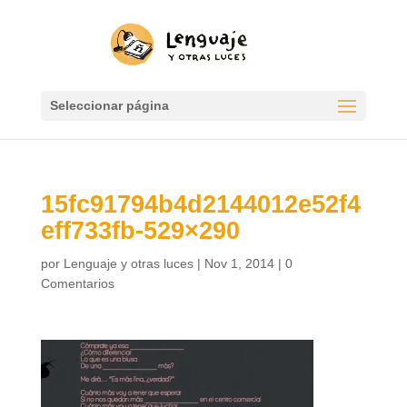
Seleccionar página
15fc91794b4d2144012e52f4
eff733fb-529×290
por
Lenguaje y otras luces
|
Nov 1, 2014
|
0
Comentarios