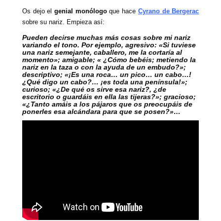
Os dejo el
genial monólogo
que hace
Cyrano de Bergerac
sobre su nariz. Empieza así:
Pueden decirse muchas más cosas sobre mi nariz
variando el tono. Por ejemplo, agresivo: «Si tuviese
una nariz semejante, caballero, me la cortaría al
momento»; amigable; « ¿Cómo bebéis; metiendo la
nariz en la taza o con la ayuda de un embudo?»;
descriptivo; «¡Es una roca… un pico… un cabo…!
¿Qué digo un cabo?… ¡es toda una península!»;
curioso; «¿De qué os sirve esa nariz?, ¿de
escritorio o guar­dáis en ella las tijeras?»; gracioso;
«¿Tanto amáis a los pájaros que os preocupáis de
ponerles esa alcándara para que se posen?»…