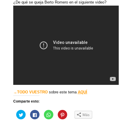
¿De qué se queja Berto Romero en el siguiente video?
→TODO VUESTRO
sobre este tema
AQUÍ
Comparte esto:
H
H
H
H
Más
a
a
a
a
z
z
z
z
c
c
c
c
l
l
l
l
i
i
i
i