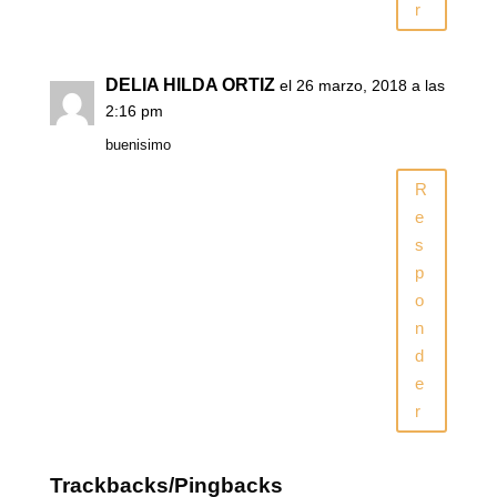
r
DELIA HILDA ORTIZ
el 26 marzo, 2018 a las
2:16 pm
buenisimo
R
e
s
p
o
n
d
e
r
Trackbacks/Pingbacks