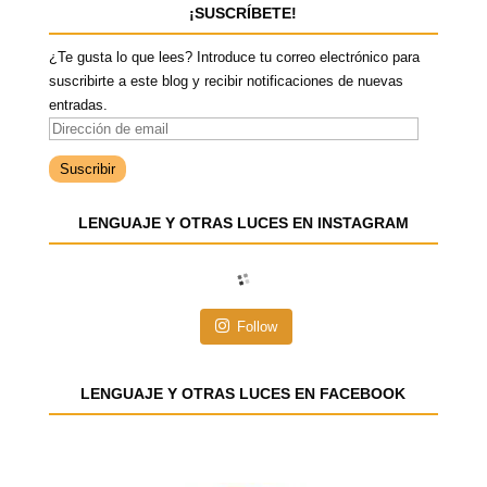
¡SUSCRÍBETE!
¿Te gusta lo que lees? Introduce tu correo electrónico para
suscribirte a este blog y recibir notificaciones de nuevas
entradas.
D
i
r
e
LENGUAJE Y OTRAS LUCES EN INSTAGRAM
c
c
i
ó
n
Follow
d
e
e
LENGUAJE Y OTRAS LUCES EN FACEBOOK
m
a
i