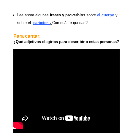
Lee ahora algunas
frases y proverbios
sobre
el cuerpo
y
sobre el
carácte
r.
¿Con cuál te quedas?
Para cantar:
¿Qué adjetivos elegirías para describir a estas personas?