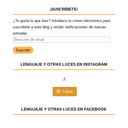
¡SUSCRÍBETE!
¿Te gusta lo que lees? Introduce tu correo electrónico para
suscribirte a este blog y recibir notificaciones de nuevas
entradas.
D
i
r
e
LENGUAJE Y OTRAS LUCES EN INSTAGRAM
c
c
i
ó
n
Follow
d
e
e
LENGUAJE Y OTRAS LUCES EN FACEBOOK
m
a
i