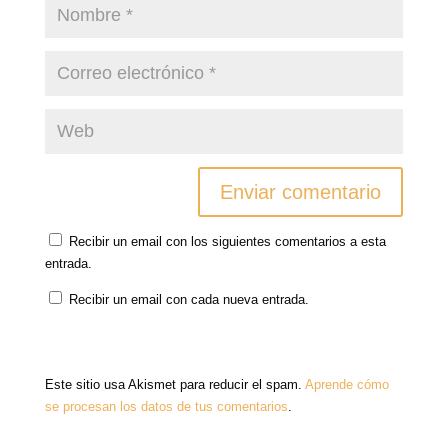
n
a
a
t
a
n
n
a
n
a
a
n
u
n
n
a
e
u
u
n
v
e
e
u
a
v
v
e
)
a
a
v
)
)
a
)
Recibir un email con los siguientes comentarios a esta
entrada.
Recibir un email con cada nueva entrada.
Este sitio usa Akismet para reducir el spam.
Aprende cómo
se procesan los datos de tus comentarios
.