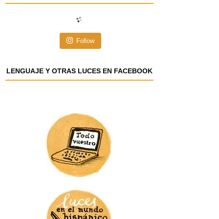
i
ó
n
Follow
d
e
e
LENGUAJE Y OTRAS LUCES EN FACEBOOK
m
a
i
l