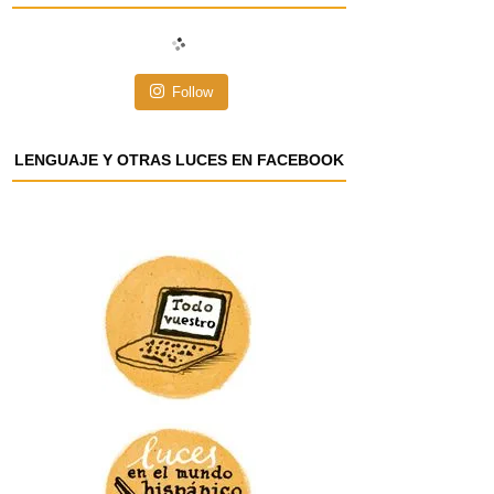
i
ó
n
Follow
d
e
e
LENGUAJE Y OTRAS LUCES EN FACEBOOK
m
a
i
l