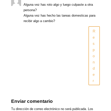
Alguna vez has roto algo y luego culpaste a otra
persona?
Alguna vez has hecho las tareas domesticas para
recibir algo a cambio?
R
e
s
p
o
n
d
e
r
Enviar comentario
Tu dirección de correo electrónico no será publicada.
Los