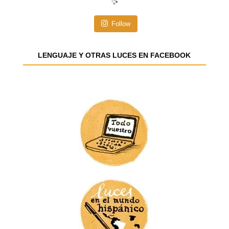
ó
n
Follow
d
e
e
LENGUAJE Y OTRAS LUCES EN FACEBOOK
m
a
i
l