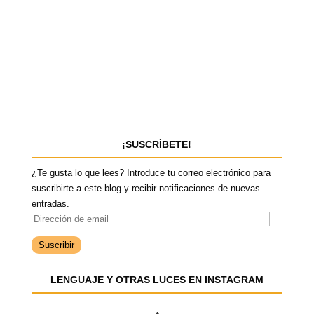
¡SUSCRÍBETE!
¿Te gusta lo que lees? Introduce tu correo electrónico para
suscribirte a este blog y recibir notificaciones de nuevas
entradas.
D
i
r
e
LENGUAJE Y OTRAS LUCES EN INSTAGRAM
c
c
i