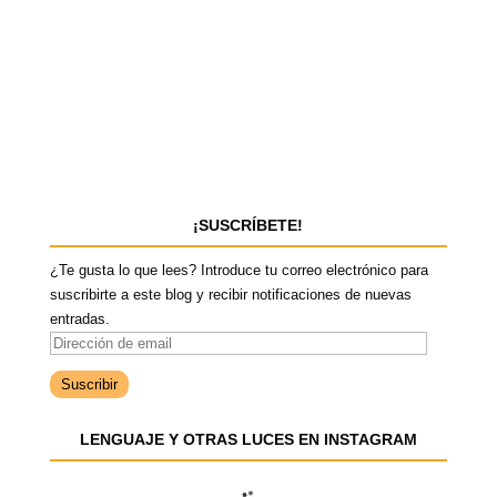
¡SUSCRÍBETE!
¿Te gusta lo que lees? Introduce tu correo electrónico para
suscribirte a este blog y recibir notificaciones de nuevas
entradas.
D
i
r
e
LENGUAJE Y OTRAS LUCES EN INSTAGRAM
c
c
i