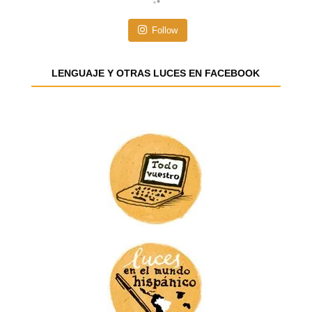
ó
n
Follow
d
e
e
LENGUAJE Y OTRAS LUCES EN FACEBOOK
m
a
i
l