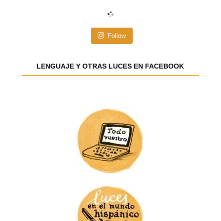
c
i
ó
n
Follow
d
e
e
LENGUAJE Y OTRAS LUCES EN FACEBOOK
m
a
i
l