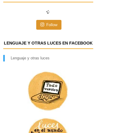
i
ó
n
Follow
d
e
e
LENGUAJE Y OTRAS LUCES EN FACEBOOK
m
a
i
Lenguaje y otras luces
l