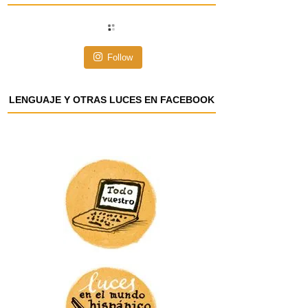
i
ó
n
Follow
d
e
e
LENGUAJE Y OTRAS LUCES EN FACEBOOK
m
a
i
l