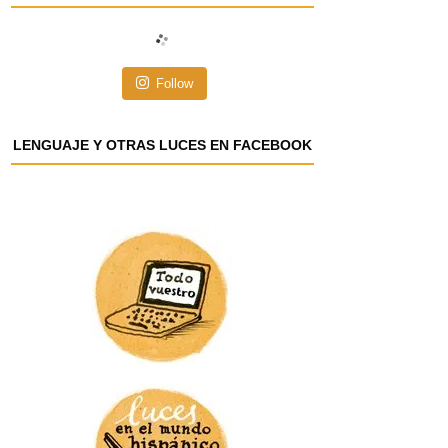
i
ó
n
Follow
d
e
e
LENGUAJE Y OTRAS LUCES EN FACEBOOK
m
a
i
l