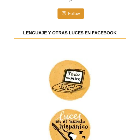
ó
n
Follow
d
e
e
LENGUAJE Y OTRAS LUCES EN FACEBOOK
m
a
i
l