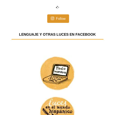
c
i
ó
n
Follow
d
e
e
LENGUAJE Y OTRAS LUCES EN FACEBOOK
m
a
i
l