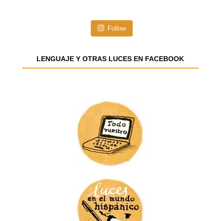
i
ó
n
Follow
d
e
e
LENGUAJE Y OTRAS LUCES EN FACEBOOK
m
a
i
l