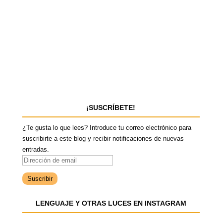
¡SUSCRÍBETE!
¿Te gusta lo que lees? Introduce tu correo electrónico para
suscribirte a este blog y recibir notificaciones de nuevas
entradas.
D
i
r
e
LENGUAJE Y OTRAS LUCES EN INSTAGRAM
c
c