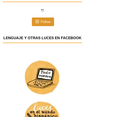
i
ó
n
Follow
d
e
e
LENGUAJE Y OTRAS LUCES EN FACEBOOK
m
a
i
l