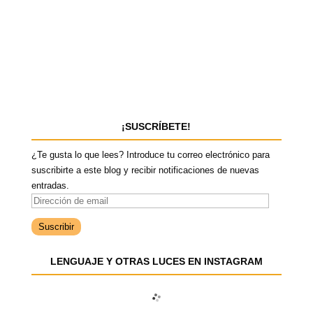
¡SUSCRÍBETE!
¿Te gusta lo que lees? Introduce tu correo electrónico para
suscribirte a este blog y recibir notificaciones de nuevas
entradas.
D
i
r
e
LENGUAJE Y OTRAS LUCES EN INSTAGRAM
c
c
i
ó