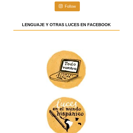
n
Follow
d
e
e
LENGUAJE Y OTRAS LUCES EN FACEBOOK
m
a
i
l