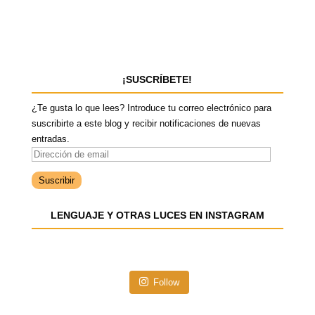
¡SUSCRÍBETE!
¿Te gusta lo que lees? Introduce tu correo electrónico para
suscribirte a este blog y recibir notificaciones de nuevas
entradas.
D
i
r
e
LENGUAJE Y OTRAS LUCES EN INSTAGRAM
c
c
i
ó
n
Follow
d
e