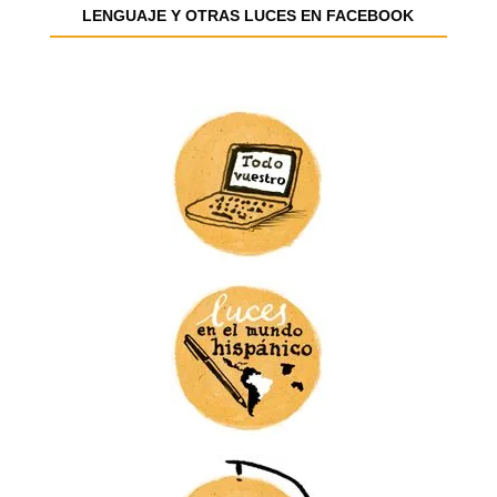
e
LENGUAJE Y OTRAS LUCES EN FACEBOOK
m
a
i
l