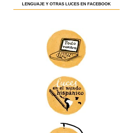
e
LENGUAJE Y OTRAS LUCES EN FACEBOOK
m
a
i
l