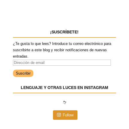
¡SUSCRÍBETE!
¿Te gusta lo que lees? Introduce tu correo electrónico para
suscribirte a este blog y recibir notificaciones de nuevas
entradas.
D
i
r
e
LENGUAJE Y OTRAS LUCES EN INSTAGRAM
c
c
i
ó
n
Follow
d
e