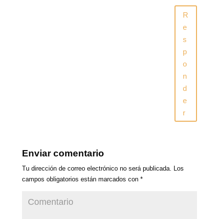
R
e
s
p
o
n
d
e
r
Enviar comentario
Tu dirección de correo electrónico no será publicada.
Los
campos obligatorios están marcados con
*