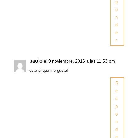
p
o
n
d
e
r
paolo
el 9 noviembre, 2016 a las 11:53 pm
esto si que me gusta!
R
e
s
p
o
n
d
e