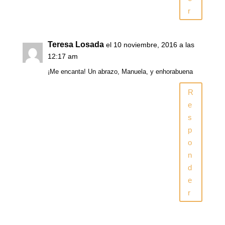
r
Teresa Losada
el 10 noviembre, 2016 a las
12:17 am
¡Me encanta! Un abrazo, Manuela, y enhorabuena
R
e
s
p
o
n
d
e
r