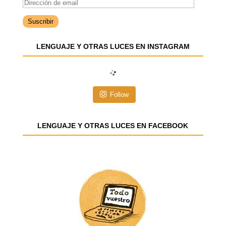
D
i
r
e
LENGUAJE Y OTRAS LUCES EN INSTAGRAM
c
c
i
ó
n
Follow
d
e
e
LENGUAJE Y OTRAS LUCES EN FACEBOOK
m
a
i
l