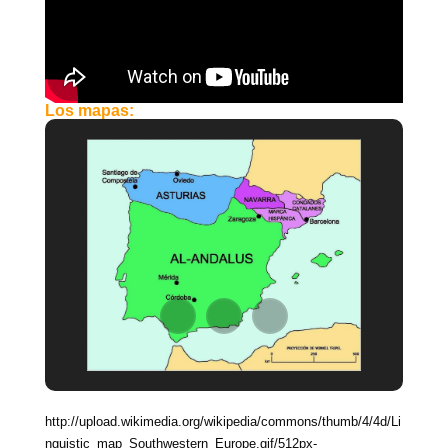
Los mapas:
http://upload.wikimedia.org/wikipedia/commons/thumb/4/4d/Li
nguistic_map_Southwestern_Europe.gif/512px-