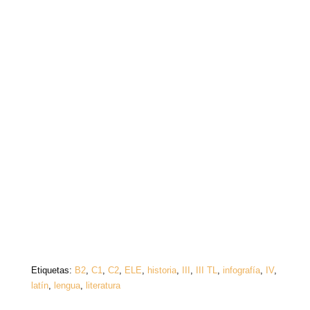
Etiquetas:
B2
,
C1
,
C2
,
ELE
,
historia
,
III
,
III TL
,
infografía
,
IV
,
latín
,
lengua
,
literatura