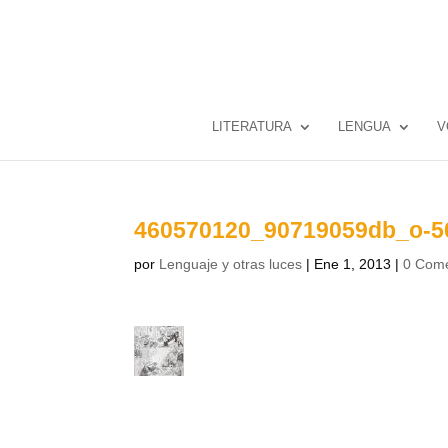
LITERATURA
LENGUA
V
460570120_90719059db_o-5
por
Lenguaje y otras luces
|
Ene 1, 2013
|
0 Come