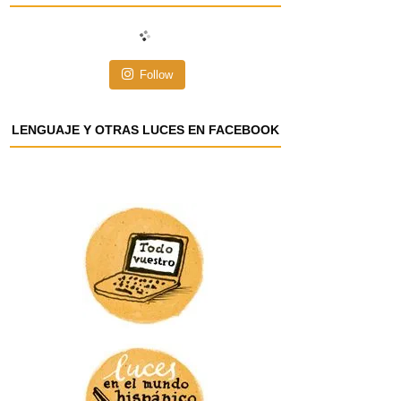
i
ó
n
Follow
d
e
e
LENGUAJE Y OTRAS LUCES EN FACEBOOK
m
a
i
l