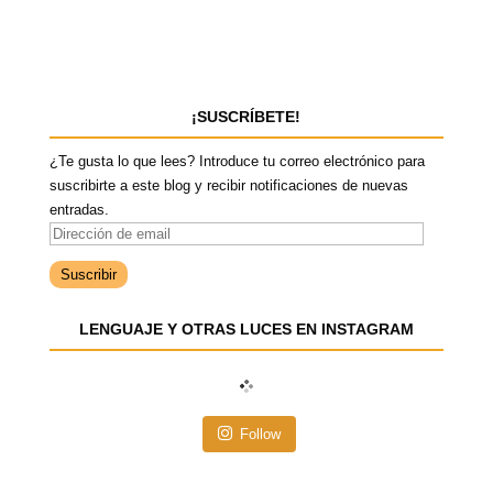
¡SUSCRÍBETE!
¿Te gusta lo que lees? Introduce tu correo electrónico para
suscribirte a este blog y recibir notificaciones de nuevas
entradas.
D
i
r
e
LENGUAJE Y OTRAS LUCES EN INSTAGRAM
c
c
i
ó
n
Follow
d
e