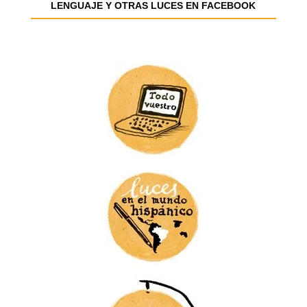
e
LENGUAJE Y OTRAS LUCES EN FACEBOOK
m
a
i
l