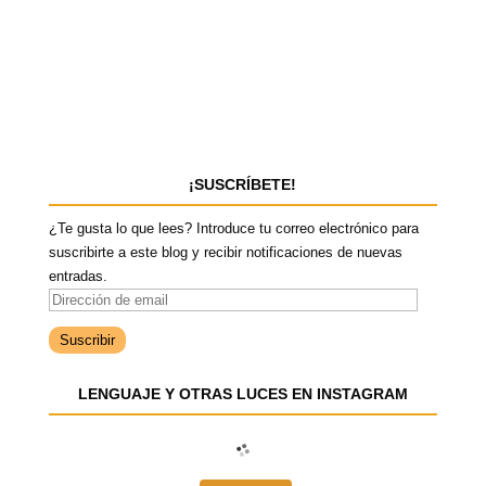
¡SUSCRÍBETE!
¿Te gusta lo que lees? Introduce tu correo electrónico para
suscribirte a este blog y recibir notificaciones de nuevas
entradas.
D
i
r
e
LENGUAJE Y OTRAS LUCES EN INSTAGRAM
c
c
i
ó