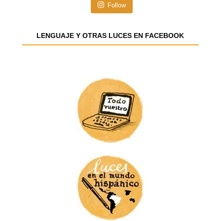
n
Follow
d
e
e
LENGUAJE Y OTRAS LUCES EN FACEBOOK
m
a
i
l