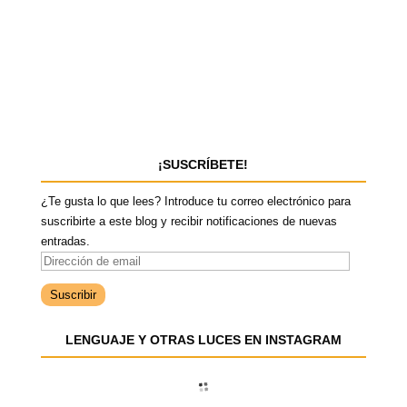
¡SUSCRÍBETE!
¿Te gusta lo que lees? Introduce tu correo electrónico para
suscribirte a este blog y recibir notificaciones de nuevas
entradas.
D
i
r
e
LENGUAJE Y OTRAS LUCES EN INSTAGRAM
c
c
i
ó