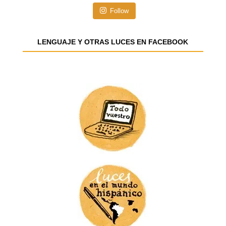
n
Follow
d
e
e
LENGUAJE Y OTRAS LUCES EN FACEBOOK
m
a
i
l