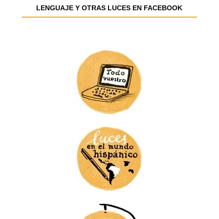
e
LENGUAJE Y OTRAS LUCES EN FACEBOOK
m
a
i
l