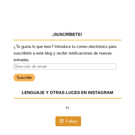
¡SUSCRÍBETE!
¿Te gusta lo que lees? Introduce tu correo electrónico para
suscribirte a este blog y recibir notificaciones de nuevas
entradas.
D
i
r
e
LENGUAJE Y OTRAS LUCES EN INSTAGRAM
c
c
i
ó
n
Follow
d
e