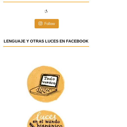
i
ó
n
Follow
d
e
e
LENGUAJE Y OTRAS LUCES EN FACEBOOK
m
a
i
l