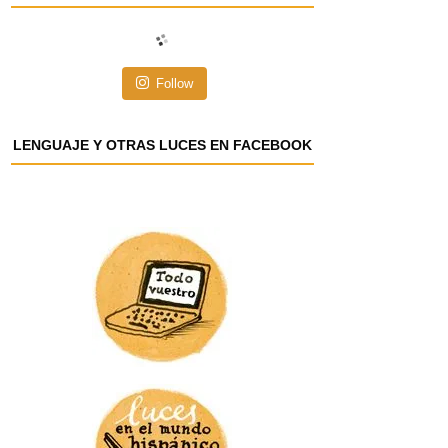
i
ó
n
Follow
d
e
e
LENGUAJE Y OTRAS LUCES EN FACEBOOK
m
a
i
l