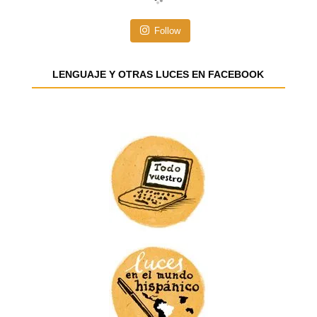
ó
n
Follow
d
e
e
LENGUAJE Y OTRAS LUCES EN FACEBOOK
m
a
i
l