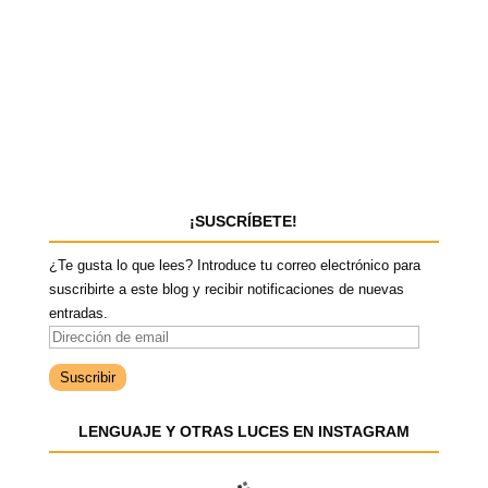
¡SUSCRÍBETE!
¿Te gusta lo que lees? Introduce tu correo electrónico para
suscribirte a este blog y recibir notificaciones de nuevas
entradas.
D
i
r
e
LENGUAJE Y OTRAS LUCES EN INSTAGRAM
c
c
i