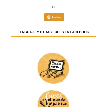
c
i
ó
n
Follow
d
e
e
LENGUAJE Y OTRAS LUCES EN FACEBOOK
m
a
i
l