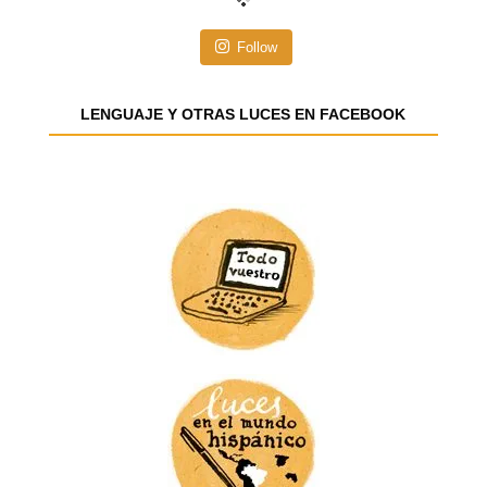
ó
n
Follow
d
e
e
LENGUAJE Y OTRAS LUCES EN FACEBOOK
m
a
i
l