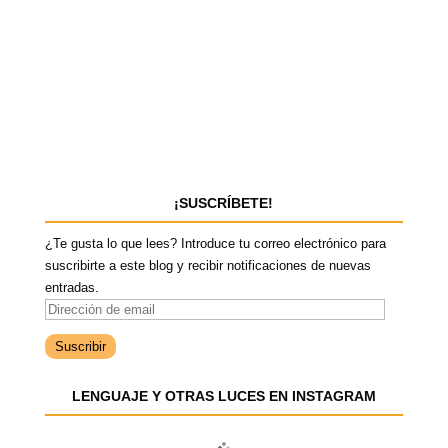
¡SUSCRÍBETE!
¿Te gusta lo que lees? Introduce tu correo electrónico para
suscribirte a este blog y recibir notificaciones de nuevas
entradas.
D
i
r
e
LENGUAJE Y OTRAS LUCES EN INSTAGRAM
c
c
i