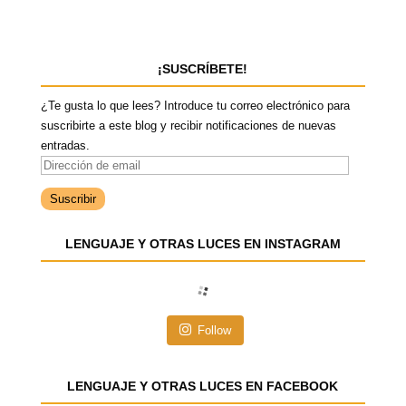
¡SUSCRÍBETE!
¿Te gusta lo que lees? Introduce tu correo electrónico para
suscribirte a este blog y recibir notificaciones de nuevas
entradas.
D
i
r
e
LENGUAJE Y OTRAS LUCES EN INSTAGRAM
c
c
i
ó
n
Follow
d
e
e
LENGUAJE Y OTRAS LUCES EN FACEBOOK
m