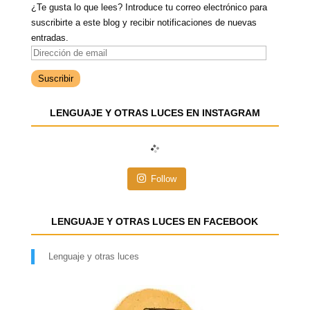
¿Te gusta lo que lees? Introduce tu correo electrónico para
suscribirte a este blog y recibir notificaciones de nuevas
entradas.
D
i
r
e
LENGUAJE Y OTRAS LUCES EN INSTAGRAM
c
c
i
ó
n
Follow
d
e
e
LENGUAJE Y OTRAS LUCES EN FACEBOOK
m
a
Lenguaje y otras luces
i
l