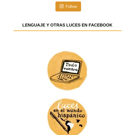
n
Follow
d
e
e
LENGUAJE Y OTRAS LUCES EN FACEBOOK
m
a
i
l