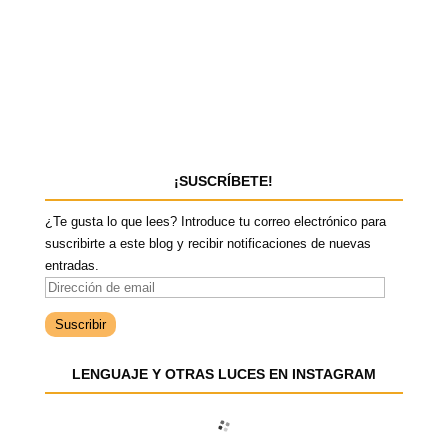
¡SUSCRÍBETE!
¿Te gusta lo que lees? Introduce tu correo electrónico para
suscribirte a este blog y recibir notificaciones de nuevas
entradas.
D
i
r
e
LENGUAJE Y OTRAS LUCES EN INSTAGRAM
c
c
i
ó