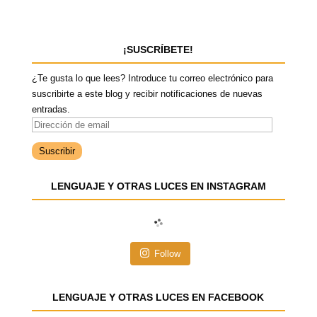
¡SUSCRÍBETE!
¿Te gusta lo que lees? Introduce tu correo electrónico para
suscribirte a este blog y recibir notificaciones de nuevas
entradas.
D
i
r
e
LENGUAJE Y OTRAS LUCES EN INSTAGRAM
c
c
i
ó
n
Follow
d
e
e
LENGUAJE Y OTRAS LUCES EN FACEBOOK
m