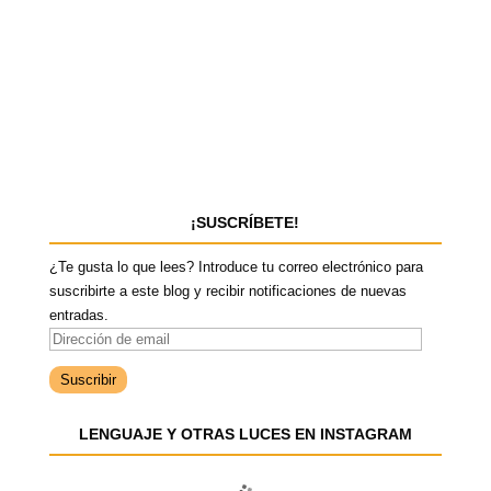
¡SUSCRÍBETE!
¿Te gusta lo que lees? Introduce tu correo electrónico para
suscribirte a este blog y recibir notificaciones de nuevas
entradas.
D
i
r
e
LENGUAJE Y OTRAS LUCES EN INSTAGRAM
c
c
i