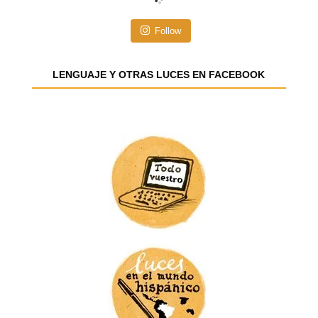
ó
n
Follow
d
e
e
LENGUAJE Y OTRAS LUCES EN FACEBOOK
m
a
i
l