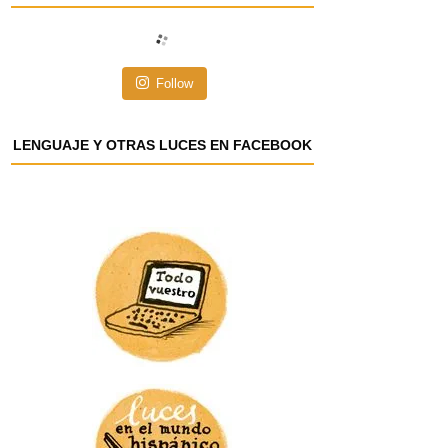
i
ó
n
Follow
d
e
e
LENGUAJE Y OTRAS LUCES EN FACEBOOK
m
a
i
l